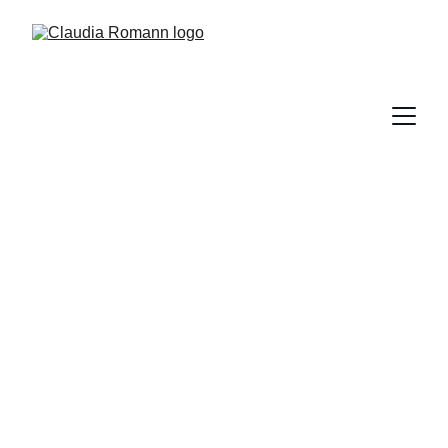
Impressum / Legal Notice
Angaben gemäß § 5 DDG
Claudia Romann
c/o Autorenglück #95194
Albert-Einstein-Straße 47
02977 Hoyerswerda
Deutschland
Kontakt
E-Mail: 
claudia@claudiaromann.com