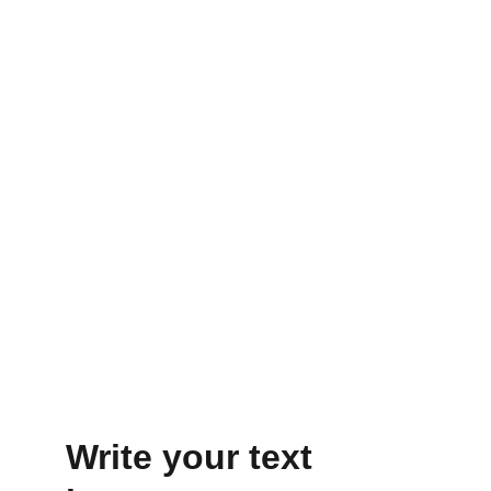
Datenschutzerklärung
/ 
Privacy Policy
© 2026 Claudia Romann. All rights reserved.
Uncanny horror & strange fiction.
CONTACT
Write your text 